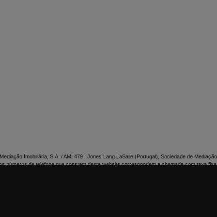

NTACTE-NOS
ediação Imobiliária, S.A. / AMI 479 | Jones Lang LaSalle (Portugal), Sociedade de Mediação 
os números de telefone que constam deste website correspondem a chamada com taxa fixa