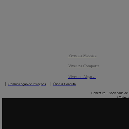
CO
RESERVAR
Viver na Madeira
Viver na Comporta
Viver no Algarve
Comunicação de Infrações
Ética & Conduta
Cobertura – Sociedade de M
* Todos 