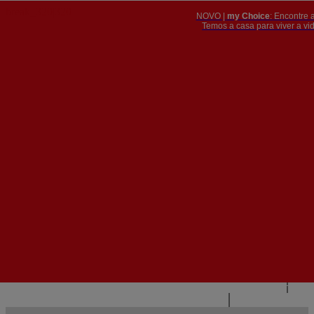
NOVO |
my Choice
: Encontre 
PT
​​​​​​​Temos a casa para viver a 


PT
EN
{{#IF
FR
HASPARENT}}
VOLTAR
{{PARENTNAME}}
{{/IF}}
CONTACTE-NOS
{{#LEVEL0}}
{{#IF
HASSUBMENU}}
{{MENUNAME}}

{{ELSE}}
{{MENUNAME}}
{{/IF}}
{{/LEVEL0}}
