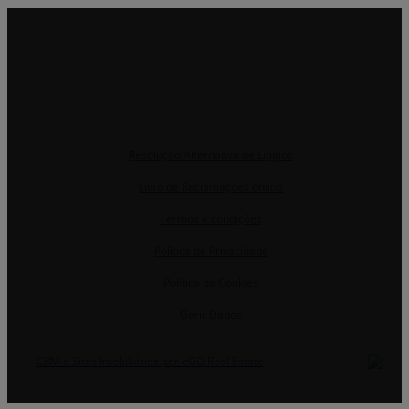
Resolução Alternativa de Litígios
Livro de Reclamações online
Termos e condições
Política de Privacidade
Política de Cookies
Gerir Dados
CRM e Sites Imobiliários por eGO Real Estate