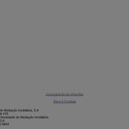

CONTACTE-NOS
Comunicação de Infrações
Ética & Conduta
e Mediação Imobiliária, S.A
I 479
 Sociedade de Mediação Imobiliária
S.A.
I 8654