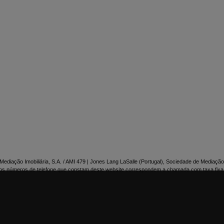

NTACTE-NOS
ediação Imobiliária, S.A. / AMI 479 | Jones Lang LaSalle (Portugal), Sociedade de Mediação 
os números de telefone que constam deste website correspondem a chamada com taxa fixa