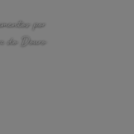
mentos por
z do Douro