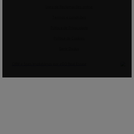
Livro de Reclamações online
Termos e condições
Política de Privacidade
Política de Cookies
Gerir Dados
CRM e Sites Imobiliários por eGO Real Estate