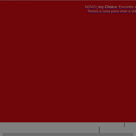
NOVO |
my Choice
: Encontre 
PT
​​​​​​​Temos a casa para viver a 


PT
EN
{{#IF
FR
HASPARENT}}
VOLTAR
{{PARENTNAME}}
{{/IF}}
CONTACTE-NOS
{{#LEVEL0}}
{{#IF
HASSUBMENU}}
{{MENUNAME}}

{{ELSE}}
{{MENUNAME}}
{{/IF}}
{{/LEVEL0}}
