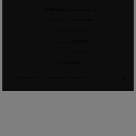
Resolução Alternativa de Litígios
Livro de Reclamações online
Termos e condições
Política de Privacidade
Política de Cookies
Gerir Dados
CRM e Sites Imobiliários por eGO Real Estate