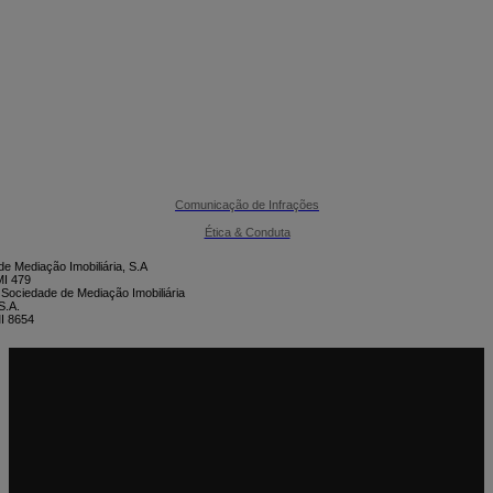

Comunicação de Infrações
CONTACTE-NOS
Ética & Conduta
e Mediação Imobiliária, S.A
I 479
 Sociedade de Mediação Imobiliária
S.A.
I 8654