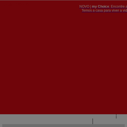
NOVO |
my Choice
: Encontre 
PT
​​​​​​​Temos a casa para viver a 


PT
EN
{{#IF
FR
HASPARENT}}
VOLTAR
{{PARENTNAME}}
{{/IF}}
CONTACTE-NOS
{{#LEVEL0}}
{{#IF
HASSUBMENU}}
{{MENUNAME}}

{{ELSE}}
{{MENUNAME}}
{{/IF}}
{{/LEVEL0}}
