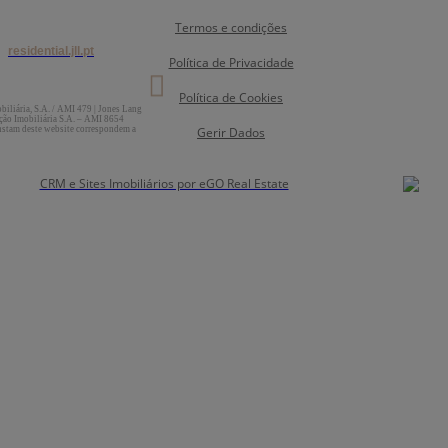
Termos e condições
ja toda a oferta da JLL
m
residential.jll.pt
Política de Privacidade

Política de Cookies
iliária, S.A. / AMI 479 | Jones Lang
ação Imobiliária S.A. – AMI 8654
Gerir Dados
nstam deste website correspondem a
CRM e Sites Imobiliários por eGO Real Estate