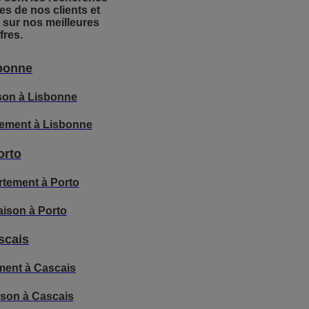
es de nos clients et
 sur nos meilleures
fres.
bonne
son à Lisbonne
ement à Lisbonne
orto
tement à Porto
ison à Porto
scais
ment à Cascais
son à Cascais