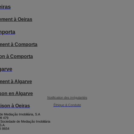
iras
ement à Oeiras
porta
ment à Comporta
on à Comporta
garve
ment à Algarve
son en Algarve
Notification des irrégularités
Éthique & Conduite
ison à Oeiras
e Mediação Imobiliária, S.A
I 479
 Sociedade de Mediação Imobiliária
S.A.
I 8654