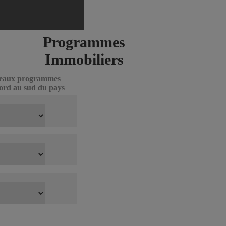
Programmes
Immobiliers
veaux programmes
ord au sud du pays
re tout
 Guide