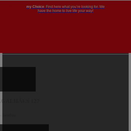
my Choice
: Find here what you’re looking for. We
have the home to live life your way!
GALHÃES 127
 - Bonfim