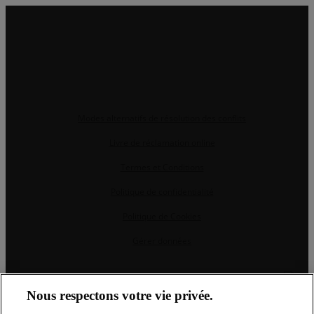
Modes alternatifs de résolution des conflits
Livre de réclamation online
Termes et Conditions
Politique de confidentialité
Politique de Cookies
Gérer données
CRM et Sites Immobiliers par eGO Real Estate
Nous respectons votre vie privée.