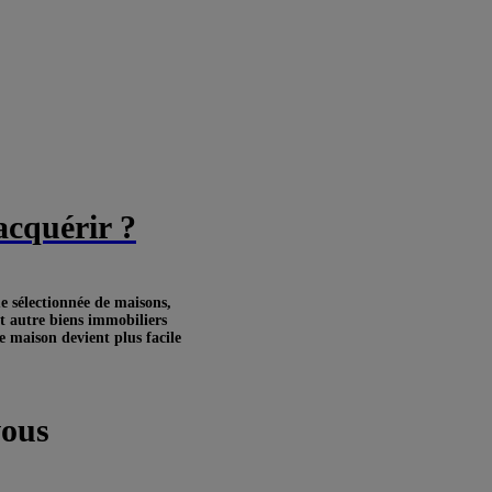
acquérir ?
 sélectionnée de maisons,
t autre biens immobiliers
e maison devient plus facile
vous