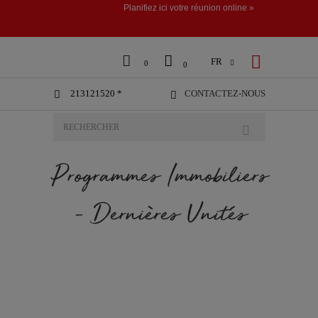
Planifiez ici votre réunion online »



FR

0
0
213121520 *
CONTACTEZ-NOUS


Programmes Immobiliers
- Dernières Unités