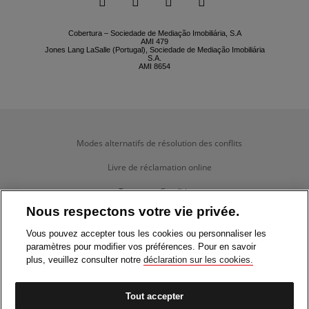




Cobertura – Sociedade de Mediação Imobiliária, S.A
AMI 479
Jones Lang LaSalle (Portugal), Sociedade de Mediação Imobiliária
S.A.
AMI 8654
Modes alternatifs de résolution des conflits
Livre de réclamation online
Termes et Conditions
Nous respectons votre vie privée.
Politique de confidentialité
Vous pouvez accepter tous les cookies ou personnaliser les
Politique de Cookies
paramètres pour modifier vos préférences. Pour en savoir
plus, veuillez consulter notre
déclaration sur les cookies.
Gérer données

Éthique & Conduite
Tout accepter
Notification des irrégularités