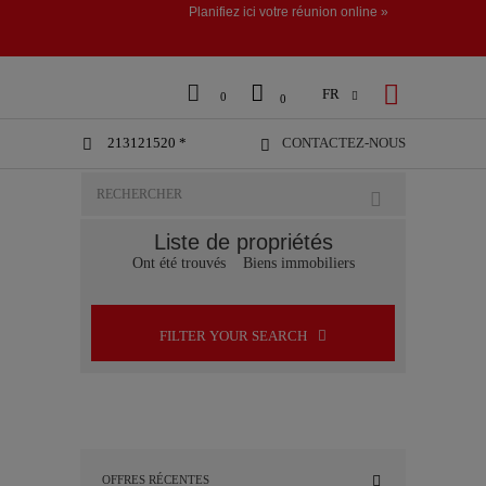
Planifiez ici votre réunion online »



FR

0
0
213121520 *
CONTACTEZ-NOUS


Liste de propriétés
Ont été trouvés
Biens immobiliers
FILTER YOUR SEARCH