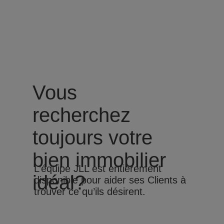
Vous
recherchez
toujours votre
bien immobilier
L’équipe JLL est entièrement
idéal?
disponible pour aider ses Clients à
trouver ce qu’ils désirent.