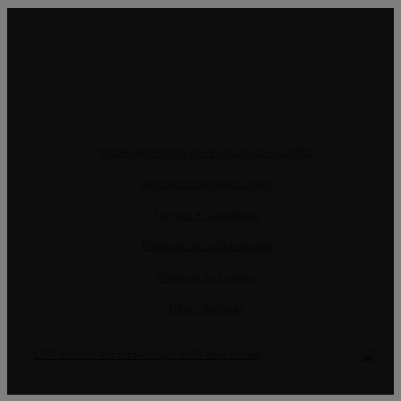
Modes alternatifs de résolution des conflits
Livre de réclamation online
Termes et Conditions
Politique de confidentialité
Politique de Cookies
Gérer données
CRM et Sites Immobiliers par eGO Real Estate