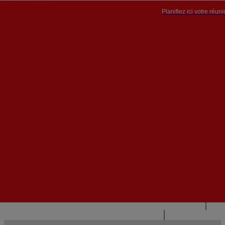
Planifiez ici votre réun
PT


PT
EN
{{#IF
FR
HASPARENT}}
RETOUR
{{PARENTNAME}}
{{/IF}}
CONTACTEZ-NOUS
{{#LEVEL0}}
{{#IF
HASSUBMENU}}
{{MENUNAME}}

{{ELSE}}
{{MENUNAME}}
{{/IF}}
{{/LEVEL0}}
