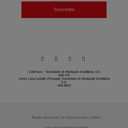
Soumettre






Cobertura – Sociedade de Mediação Imobiliária, S.A
AMI 479
Jones Lang LaSalle (Portugal), Sociedade de Mediação Imobiliária
S.A.
AMI 8654
Modes alternatifs de résolution des conflits
Livre de réclamation online