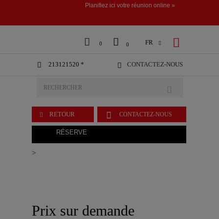
Planifiez ici votre réunion online »



FR

0
0
213121520 *
CONTACTEZ-NOUS



RETOUR
CONTACTEZ-NOUS

RÉSERVE
>
Prix sur demande