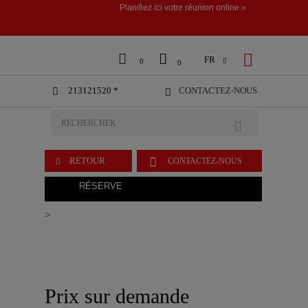
Planifiez ici votre réunion online »



FR

0
0
213121520 *
CONTACTEZ-NOUS



RETOUR
CONTACTEZ-NOUS

RÉSERVE
>
Prix sur demande