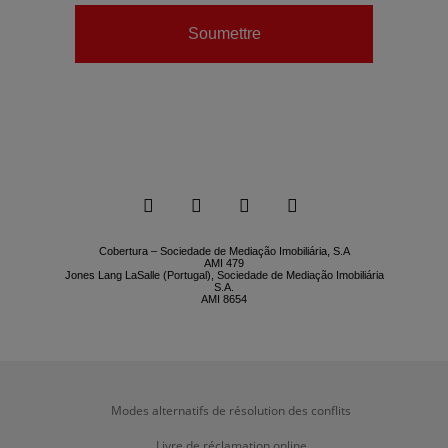
Soumettre






Cobertura – Sociedade de Mediação Imobiliária, S.A
AMI 479
Jones Lang LaSalle (Portugal), Sociedade de Mediação Imobiliária
S.A.
AMI 8654
Modes alternatifs de résolution des conflits
Livre de réclamation online