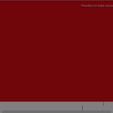
Planifiez ici votre réun
PT


PT
EN
{{#IF
FR
HASPARENT}}
RETOUR
{{PARENTNAME}}
{{/IF}}
CONTACTEZ-NOUS
{{#LEVEL0}}
{{#IF
HASSUBMENU}}
{{MENUNAME}}

{{ELSE}}
{{MENUNAME}}
{{/IF}}
{{/LEVEL0}}
