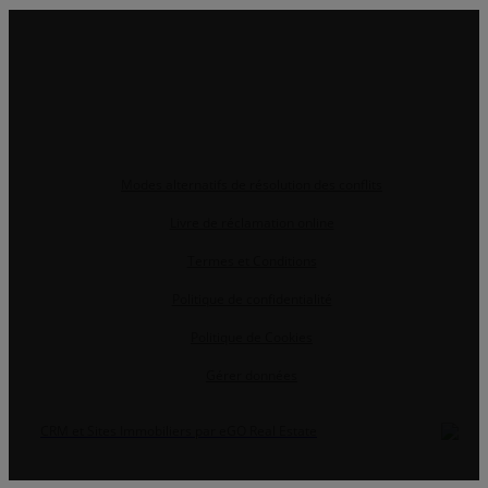
Modes alternatifs de résolution des conflits
Livre de réclamation online
Termes et Conditions
Politique de confidentialité
Politique de Cookies
Gérer données
CRM et Sites Immobiliers par eGO Real Estate