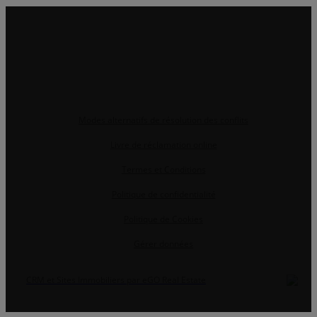
Modes alternatifs de résolution des conflits
Livre de réclamation online
Termes et Conditions
Politique de confidentialité
Politique de Cookies
Gérer données
CRM et Sites Immobiliers par eGO Real Estate