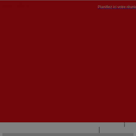
Planifiez ici votre réun
PT


PT
EN
{{#IF
FR
HASPARENT}}
RETOUR
{{PARENTNAME}}
{{/IF}}
CONTACTEZ-NOUS
{{#LEVEL0}}
{{#IF
HASSUBMENU}}
{{MENUNAME}}

{{ELSE}}
{{MENUNAME}}
{{/IF}}
{{/LEVEL0}}
