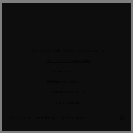
Modes alternatifs de résolution des conflits
Livre de réclamation online
Termes et Conditions
Politique de confidentialité
Politique de Cookies
Gérer données
CRM et Sites Immobiliers par eGO Real Estate