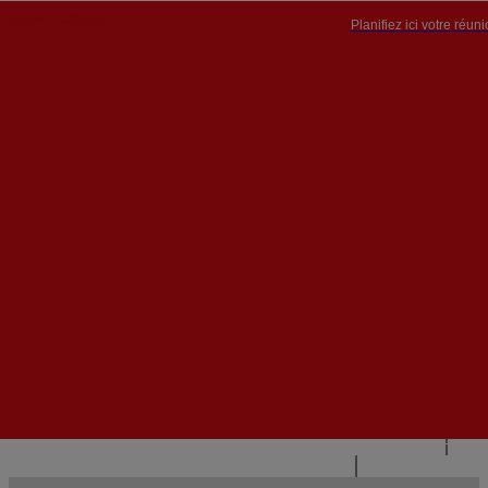
Planifiez ici votre réun
PT


PT
EN
{{#IF
FR
HASPARENT}}
RETOUR
{{PARENTNAME}}
{{/IF}}
CONTACTEZ-NOUS
{{#LEVEL0}}
{{#IF
HASSUBMENU}}
{{MENUNAME}}

{{ELSE}}
{{MENUNAME}}
{{/IF}}
{{/LEVEL0}}
