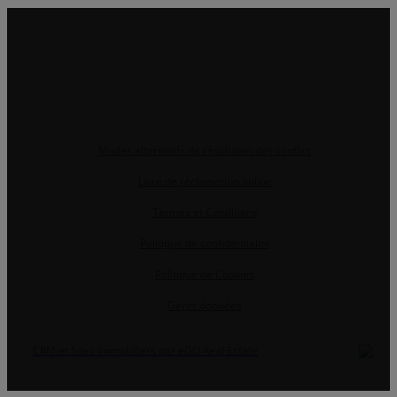
Modes alternatifs de résolution des conflits
Livre de réclamation online
Termes et Conditions
Politique de confidentialité
Politique de Cookies
Gérer données
CRM et Sites Immobiliers par eGO Real Estate