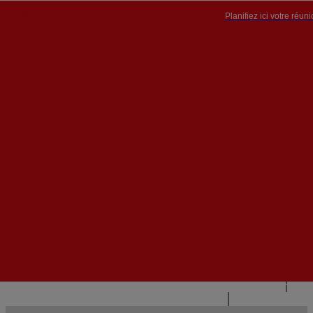
Planifiez ici votre réun
PT


PT
EN
{{#IF
FR
HASPARENT}}
RETOUR
{{PARENTNAME}}
{{/IF}}
CONTACTEZ-NOUS
{{#LEVEL0}}
{{#IF
HASSUBMENU}}
{{MENUNAME}}

{{ELSE}}
{{MENUNAME}}
{{/IF}}
{{/LEVEL0}}
