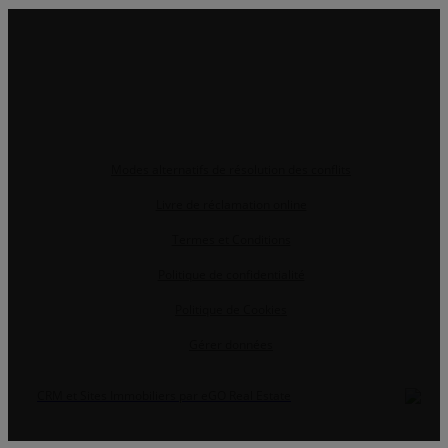
Modes alternatifs de résolution des conflits
Livre de réclamation online
Termes et Conditions
Politique de confidentialité
Politique de Cookies
Gérer données
CRM et Sites Immobiliers par eGO Real Estate