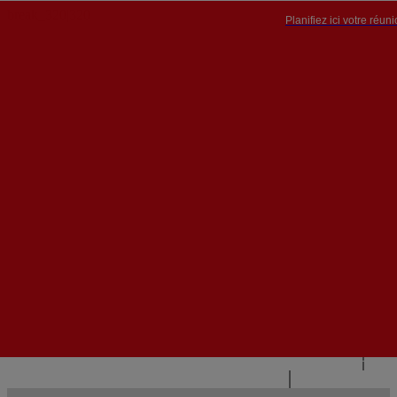
Planifiez ici votre réun
PT


PT
EN
{{#IF
FR
HASPARENT}}
RETOUR
{{PARENTNAME}}
{{/IF}}
CONTACTEZ-NOUS
{{#LEVEL0}}
{{#IF
HASSUBMENU}}
{{MENUNAME}}

{{ELSE}}
{{MENUNAME}}
{{/IF}}
{{/LEVEL0}}
