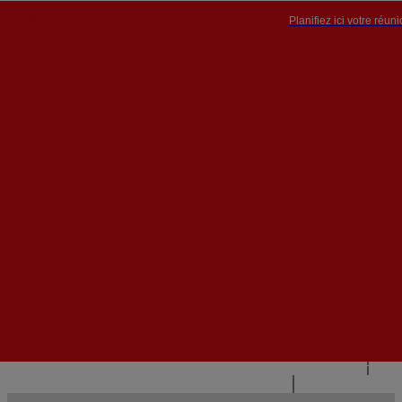
Planifiez ici votre réun
PT


PT
EN
{{#IF
FR
HASPARENT}}
RETOUR
{{PARENTNAME}}
{{/IF}}
CONTACTEZ-NOUS
{{#LEVEL0}}
{{#IF
HASSUBMENU}}
{{MENUNAME}}

{{ELSE}}
{{MENUNAME}}
{{/IF}}
{{/LEVEL0}}
