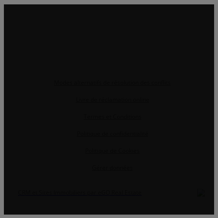
Modes alternatifs de résolution des conflits
Livre de réclamation online
Termes et Conditions
Politique de confidentialité
Politique de Cookies
Gérer données
CRM et Sites Immobiliers par eGO Real Estate