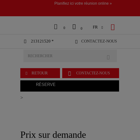
Planifiez ici votre réunion online »



FR

0
0
213121520 *
CONTACTEZ-NOUS



RETOUR
CONTACTEZ-NOUS

RÉSERVE
>
Prix sur demande