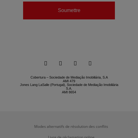
Soumettre






Cobertura – Sociedade de Mediação Imobiliária, S.A
AMI 479
Jones Lang LaSalle (Portugal), Sociedade de Mediação Imobiliária
S.A.
AMI 8654
Modes alternatifs de résolution des conflits
Livre de réclamation online