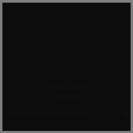
Modes alternatifs de résolution des conflits
Livre de réclamation online
Termes et Conditions
Politique de confidentialité
Politique de Cookies
Gérer données
CRM et Sites Immobiliers par eGO Real Estate