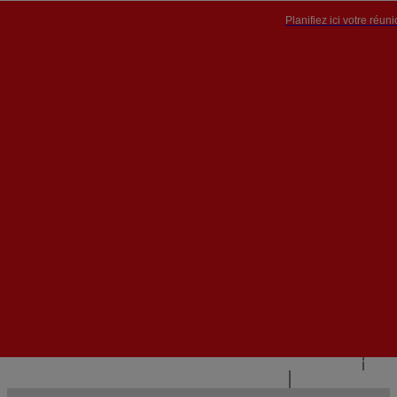
Planifiez ici votre réun
PT


PT
EN
{{#IF
FR
HASPARENT}}
RETOUR
{{PARENTNAME}}
{{/IF}}
CONTACTEZ-NOUS
{{#LEVEL0}}
{{#IF
HASSUBMENU}}
{{MENUNAME}}

{{ELSE}}
{{MENUNAME}}
{{/IF}}
{{/LEVEL0}}
