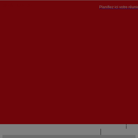
Planifiez ici votre réun
PT


PT
EN
{{#IF
FR
HASPARENT}}
RETOUR
{{PARENTNAME}}
{{/IF}}
CONTACTEZ-NOUS
{{#LEVEL0}}
{{#IF
HASSUBMENU}}
{{MENUNAME}}

{{ELSE}}
{{MENUNAME}}
{{/IF}}
{{/LEVEL0}}
