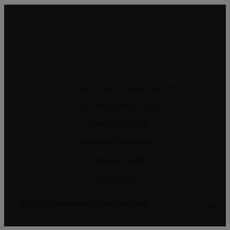
Modes alternatifs de résolution des conflits
Livre de réclamation online
Termes et Conditions
Politique de confidentialité
Politique de Cookies
Gérer données
CRM et Sites Immobiliers par eGO Real Estate