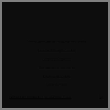
Modes alternatifs de résolution des conflits
Livre de réclamation online
Termes et Conditions
Politique de confidentialité
Politique de Cookies
Gérer données
CRM et Sites Immobiliers par eGO Real Estate