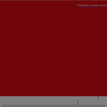
Planifiez ici votre réun
PT


PT
EN
{{#IF
FR
HASPARENT}}
RETOUR
{{PARENTNAME}}
{{/IF}}
CONTACTEZ-NOUS
{{#LEVEL0}}
{{#IF
HASSUBMENU}}
{{MENUNAME}}

{{ELSE}}
{{MENUNAME}}
{{/IF}}
{{/LEVEL0}}
