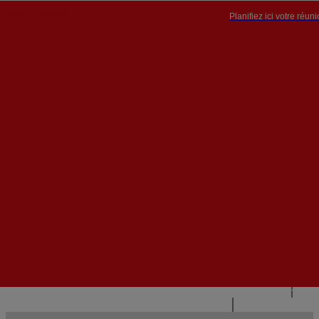
Planifiez ici votre réun
PT


PT
EN
{{#IF
FR
HASPARENT}}
RETOUR
{{PARENTNAME}}
{{/IF}}
CONTACTEZ-NOUS
{{#LEVEL0}}
{{#IF
HASSUBMENU}}
{{MENUNAME}}

{{ELSE}}
{{MENUNAME}}
{{/IF}}
{{/LEVEL0}}
