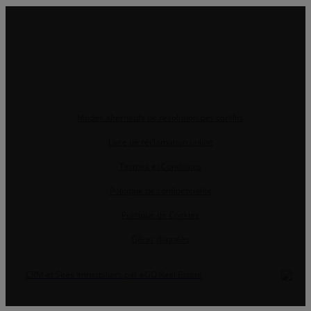
Modes alternatifs de résolution des conflits
Livre de réclamation online
Termes et Conditions
Politique de confidentialité
Politique de Cookies
Gérer données
CRM et Sites Immobiliers par eGO Real Estate