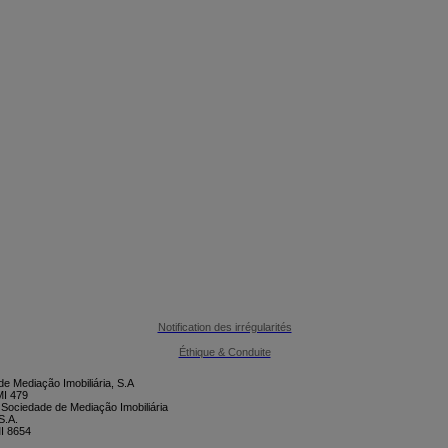

CONTACTEZ-NOUS
Notification des irrégularités
Éthique & Conduite
e Mediação Imobiliária, S.A
I 479
 Sociedade de Mediação Imobiliária
S.A.
I 8654