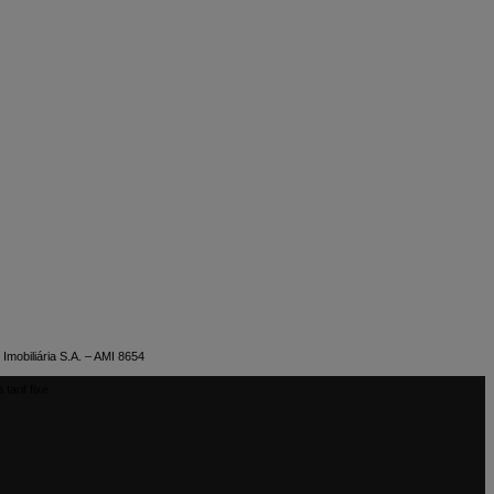
Imobiliária S.A. – AMI 8654
tarif fixe