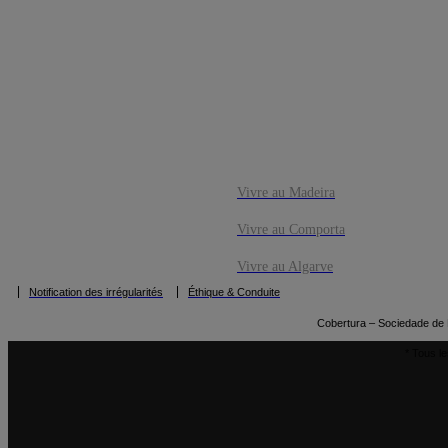
CO
RÉSERVE
Vivre au Madeira
Vivre au Comporta
Vivre au Algarve
Notification des irrégularités
Éthique & Conduite
Cobertura – Sociedade de M
* Tous le