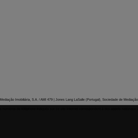

NTACTEZ-NOUS
ediação Imobiliária, S.A. / AMI 479 | Jones Lang LaSalle (Portugal), Sociedade de Mediação 
s numéros de téléphone indiqués sur ce site Internet correspondent à des appels nationaux à 