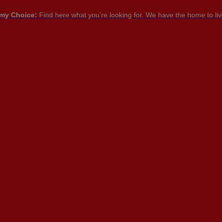
my Choice:
Find here what you’re looking for. We have the home to live
PT

PT
EN
FR
NTACTEZ-
NOUS