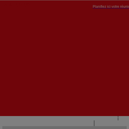
Planifiez ici votre réun
PT


PT
EN
{{#IF
FR
HASPARENT}}
RETOUR
{{PARENTNAME}}
{{/IF}}
CONTACTEZ-NOUS
{{#LEVEL0}}
{{#IF
HASSUBMENU}}
{{MENUNAME}}

{{ELSE}}
{{MENUNAME}}
{{/IF}}
{{/LEVEL0}}
