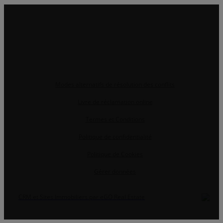
Modes alternatifs de résolution des conflits
Livre de réclamation online
Termes et Conditions
Politique de confidentialité
Politique de Cookies
Gérer données
CRM et Sites Immobiliers par eGO Real Estate