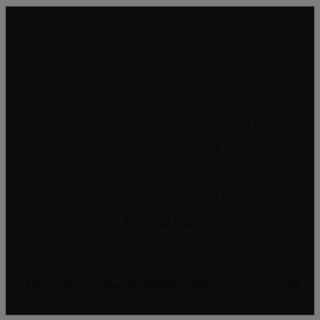
Modes alternatifs de résolution des conflits
Livre de réclamation online
Termes et Conditions
Politique de confidentialité
Politique de Cookies
Gérer données
CRM et Sites Immobiliers par eGO Real Estate