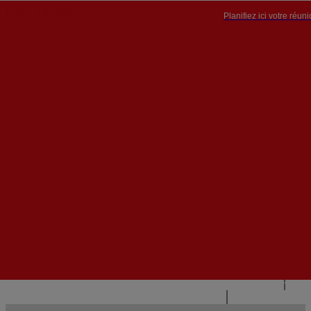
Planifiez ici votre réun
PT


PT
EN
{{#IF
FR
HASPARENT}}
RETOUR
{{PARENTNAME}}
{{/IF}}
CONTACTEZ-NOUS
{{#LEVEL0}}
{{#IF
HASSUBMENU}}
{{MENUNAME}}

{{ELSE}}
{{MENUNAME}}
{{/IF}}
{{/LEVEL0}}
