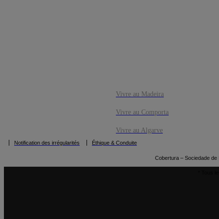
CO
RÉSERVE
Vivre au Madeira
Vivre au Comporta
Vivre au Algarve
Notification des irrégularités
Éthique & Conduite
Cobertura – Sociedade de M
* Tous le