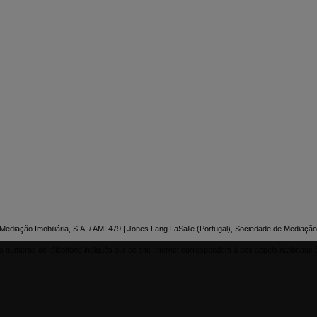

NTACTEZ-NOUS
ediação Imobiliária, S.A. / AMI 479 | Jones Lang LaSalle (Portugal), Sociedade de Mediação 
s numéros de téléphone indiqués sur ce site Internet correspondent à des appels nationaux à 