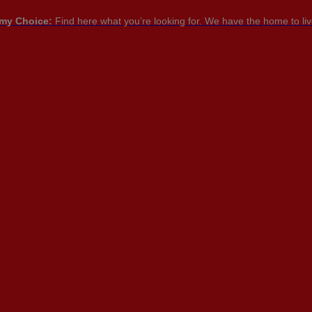
my Choice:
Find here what you’re looking for. We have the home to live
PT

PT
EN
FR
NTACTEZ-
NOUS