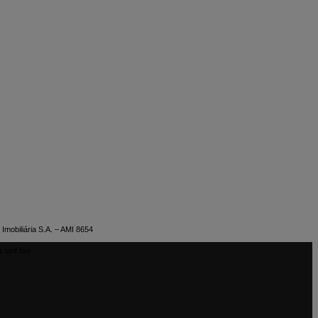
Imobiliária S.A. – AMI 8654
tarif fixe