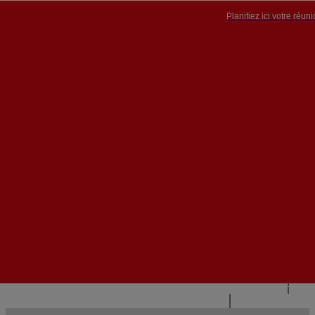
Planifiez ici votre réun
PT


PT
EN
{{#IF
FR
HASPARENT}}
RETOUR
{{PARENTNAME}}
{{/IF}}
CONTACTEZ-NOUS
{{#LEVEL0}}
{{#IF
HASSUBMENU}}
{{MENUNAME}}

{{ELSE}}
{{MENUNAME}}
{{/IF}}
{{/LEVEL0}}
