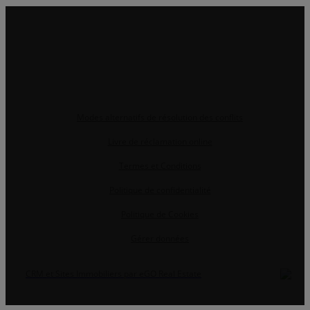
Modes alternatifs de résolution des conflits
Livre de réclamation online
Termes et Conditions
Politique de confidentialité
Politique de Cookies
Gérer données
CRM et Sites Immobiliers par eGO Real Estate