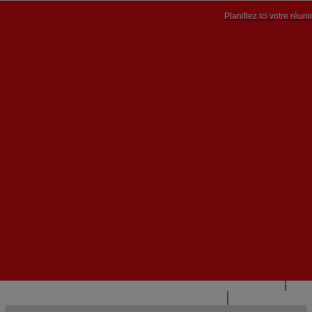
Planifiez ici votre réun
PT


PT
EN
{{#IF
FR
HASPARENT}}
RETOUR
{{PARENTNAME}}
{{/IF}}
CONTACTEZ-NOUS
{{#LEVEL0}}
{{#IF
HASSUBMENU}}
{{MENUNAME}}

{{ELSE}}
{{MENUNAME}}
{{/IF}}
{{/LEVEL0}}
