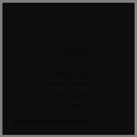
Modes alternatifs de résolution des conflits
Livre de réclamation online
Termes et Conditions
Politique de confidentialité
Politique de Cookies
Gérer données
CRM et Sites Immobiliers par eGO Real Estate