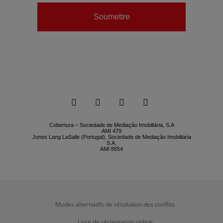
Soumettre






Cobertura – Sociedade de Mediação Imobiliária, S.A
AMI 479
Jones Lang LaSalle (Portugal), Sociedade de Mediação Imobiliária
S.A.
AMI 8654
Modes alternatifs de résolution des conflits
Livre de réclamation online