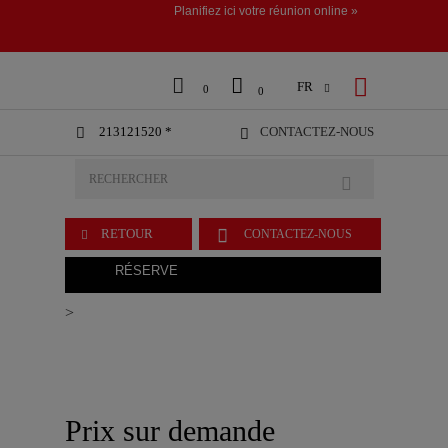
Planifiez ici votre réunion online »



FR

0
0
213121520 *
CONTACTEZ-NOUS



RETOUR
CONTACTEZ-NOUS

RÉSERVE
>
Prix sur demande